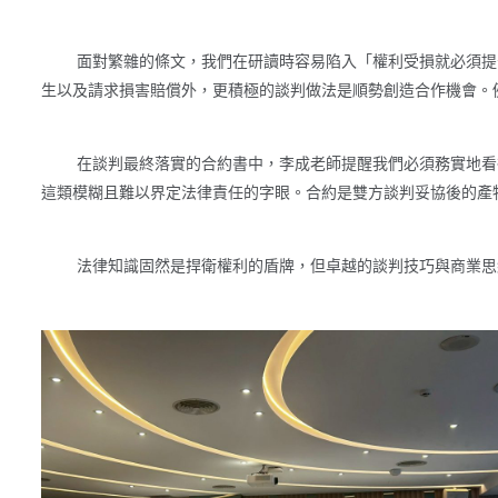
面對繁雜的條文，我們在研讀時容易陷入「權利受損就必須提告
生以及請求損害賠償外，更積極的談判做法是順勢創造合作機會。
在談判最終落實的合約書中，李成老師提醒我們必須務實地看待
這類模糊且難以界定法律責任的字眼。合約是雙方談判妥協後的產
法律知識固然是捍衛權利的盾牌，但卓越的談判技巧與商業思維