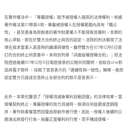
在著作權法中，「專屬授權」賦予被授權人極高的法律權利。依據
著作權法第37條第4項，專屬被授權人在授權範圍內具有「獨占
性」，甚至連身為原創者的著作財產權人不能侵害其權利。本案的
核心爭點，即在於雙方合約終止與否的認定。法院的判決展現了法
律在探求當事人真意時的嚴謹與彈性。雖然雙方在107年12月6日簽
訂的合約終止同意書中，未特別列舉「詞曲版權授權合約」；但法
院透過後續107年12月31日兩造發表的公開共同聲明，並結合Line對
話與電子郵件 ，採取了意思表示的「連續性與一致性」解釋，進而
認定雙方已達成合意終止全部合約的默示意思表示。
此外，本案也釐清了「授權消滅後權利自動回復」的法律效果。當
授權契約終止，專屬授權的效力消滅時，無須任何返還或塗銷程
序，著作財產權當然回復由原創作者行使。因此，授權人後續的公
開演出與發行行為，純屬正當權利的行使，而不構成侵權。