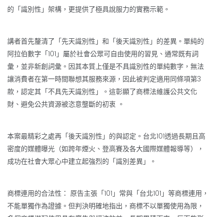
的「識別性」架構，更提供了極具說服力的實務示範。
講者首先釐清了「先天識別性」和「後天識別性」的差異。單純的
阿拉伯數字「101」屬於社會公眾可自由使用的習見、通常既有詞
彙，並非新創詞彙。因其本質上僅是不具識別性的單純數字，無法
讓消費者在第一時間聯想其服務來源，因此被判定適用同條項第3
款，認定其「不具先天識別性」。這彰顯了商標法維護公共文化
財、避免公共資源被恣意壟斷的初衷 。
本案最精彩之處再「後天識別性」的與認定。台北101透過長期且高
密度的媒體曝光（如跨年煙火、登高賽及各大國際媒體報導等），
成功在社會大眾心中建立起強烈的「識別差異」。
商標連用的合法性： 原告主張「101」常與「台北101」等商標連用，
不能單獨作為證據。但判決明確地指出，商標不以單獨使用為限，