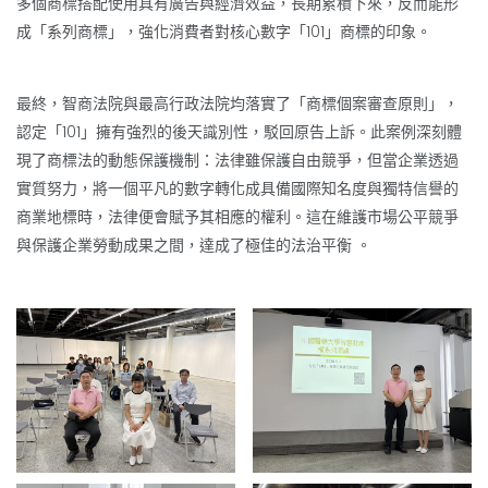
多個商標搭配使用具有廣告與經濟效益，長期累積下來，反而能形
成「系列商標」，強化消費者對核心數字「101」商標的印象。
最終，智商法院與最高行政法院均落實了「商標個案審查原則」，
認定「101」擁有強烈的後天識別性，駁回原告上訴。此案例深刻體
現了商標法的動態保護機制：法律雖保護自由競爭，但當企業透過
實質努力，將一個平凡的數字轉化成具備國際知名度與獨特信譽的
商業地標時，法律便會賦予其相應的權利。這在維護市場公平競爭
與保護企業勞動成果之間，達成了極佳的法治平衡 。